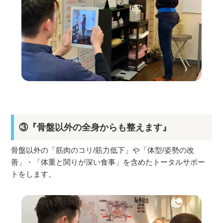
③『骨盤以外の全身からも整えます』
骨盤以外の
「筋肉のコリ/筋力低下」
や
「体型/姿勢の改
善」
・
「体重と関りが深い食事」を含めたトータルサポー
トをします。