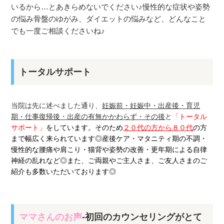
いるから…とあきらめないでください♪慢性的な症状や姿勢
の悩み骨盤のゆがみ、ダイエットの悩みなど、どんなこと
でも一度ご相談くださいね♪
トータルサポート
当院は先に述べました通り、
妊娠前・妊娠中・出産後・育児
期・仕事復帰後・出産の有無かかわらず・その後
と
「トータル
サポート」
をしています。そのため
２０代の方から８０代
の方
まで幅広く来られています◎産後ケア・マタニティ期の不調・
慢性的な腰痛や肩こり・猫背や姿勢の改善・更年期による自律
神経の乱れなど◎また、ご両親やご主人さま、ご友人さまのご
紹介も多数いただいております◎
ママさんのお声
-初回のカウンセリングがとて