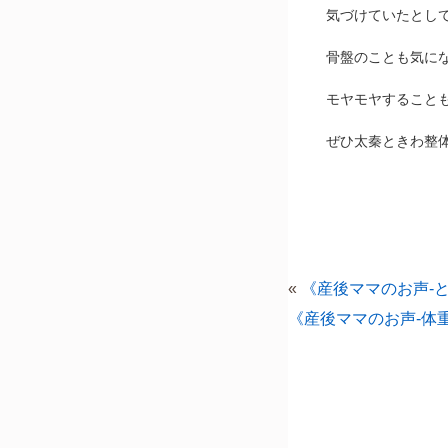
気づけていたとし
骨盤のことも気に
モヤモヤすること
ぜひ太秦ときわ整
«
《産後ママのお声-
《産後ママのお声-体