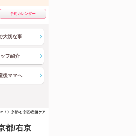
予約カレンダー
で大切な事
タッフ紹介
産後ママへ
ｍ！》京都/右京区/産後ケア
京都/右京