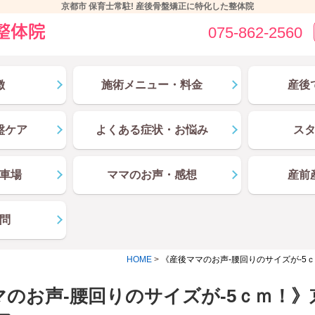
京都市 保育士常駐! 産後骨盤矯正に特化した整体院
075-862-2560
徴
施術メニュー・料金
産後
盤ケア
よくある症状・お悩み
ス
車場
ママのお声・感想
産前
問
HOME
>
《産後ママのお声-腰回りのサイズが-5ｃ
のお声-腰回りのサイズが-5ｃｍ！》