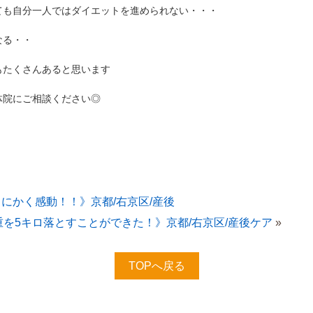
ても自分一人ではダイエットを進められない・・・
なる・・
もたくさんあると思います
体院にご相談ください◎
とにかく感動！！》京都/右京区/産後
重を5キロ落とすことができた！》京都/右京区/産後ケア
»
TOPへ戻る