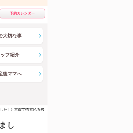
予約カレンダー
で大切な事
タッフ紹介
産後ママへ
した！》京都市/右京区/産後
まし