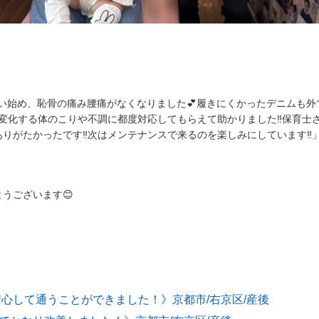
通い始め、恥骨の痛み腰痛がなくなりました💕履きにくかったデニムも
︎変化する体のこりや不調に都度対応してもらえて助かりました‼︎保育士
りがたかったです‼︎次はメンテナンスで来るのを楽しみにしています‼︎
うございます😊
安心して通うことができました！》京都市/右京区/産後