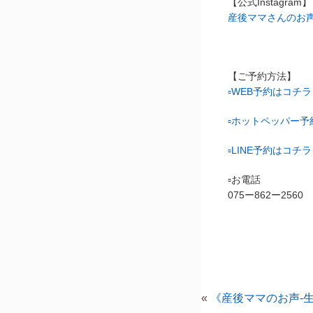
【公式Instagram】
産後ママさんのお声はコ
【ご予約方法】
▫︎
WEB予約はコチラ
▫︎ホットペッパー
▫︎LINE予約はコチラ
▫︎お電話
075ー862ー2560
«
《産後ママのお声-