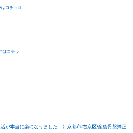
チラ💁‍♀️
予約はコチラ
生活が本当に楽になりました！》京都市/右京区/産後骨盤矯正