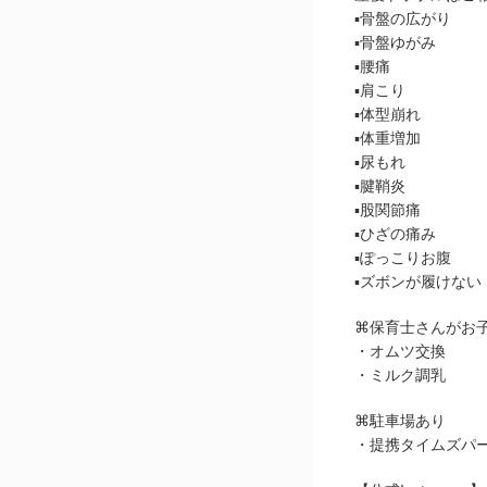
▪︎骨盤の広がり
▪︎骨盤ゆがみ
▪︎腰痛
▪︎肩こり
▪︎体型崩れ
▪︎体重増加
▪︎尿もれ
▪︎腱鞘炎
▪︎股関節痛
▪︎ひざの痛み
▪︎ぽっこりお腹
▪︎ズボンが履けない
⌘保育士さんがお
・オムツ交換
・ミルク調乳
⌘駐車場あり
・提携タイムズパー