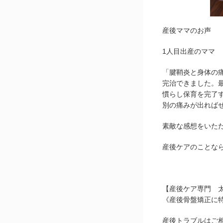
産後ママのお声
1人目出産のママ
「腱鞘炎と身体の
完治できました。
慣らし保育を完了
別の痛みが出ればぜ
素敵な感想をいた
産後ケアのことな
【産後ケア専門 
《産後骨盤矯正に
産後トラブルはご