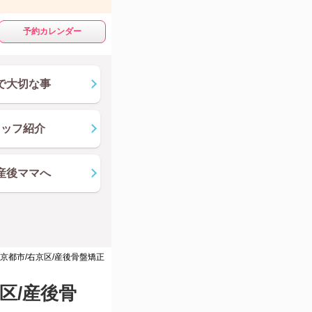
予約カレンダー
で大切な事
タッフ紹介
産後ママへ
京都市/右京区/産後骨盤矯正
区/産後骨