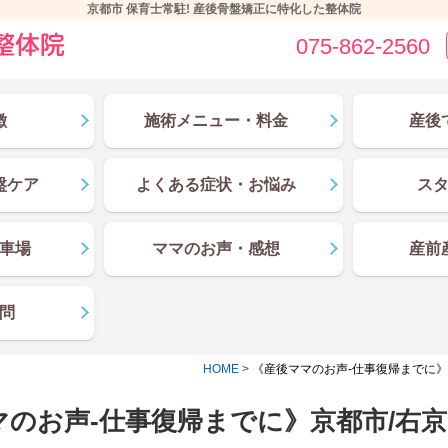
京都市 保育士常駐! 産後骨盤矯正に特化した整体院
075-862-2560
徴
施術メニュー・料金
産後
盤ケア
よくある症状・お悩み
ス
車場
ママのお声・感想
産前
問
HOME
>
《産後ママのお声-仕事復帰までに》
のお声-仕事復帰までに》京都市/右京