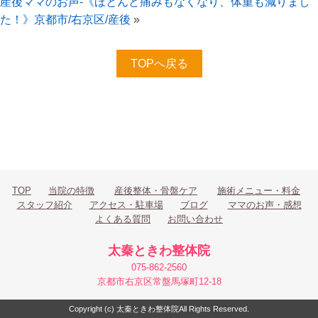
産後ママのお声-《ほとんど痛みもなくなり、体重も減りまし
た！》京都市/右京区/産後
»
TOPへ戻る
TOP
当院の特徴
産後整体・骨盤ケア
施術メニュー・料金
スタッフ紹介
アクセス・駐車場
ブログ
ママのお声・感想
よくある質問
お問い合わせ
太秦ときわ整体院
075-862-2560
京都市右京区常盤馬塚町12-18
Copyright (c) 太秦ときわ整体院
All Rights Reserved.