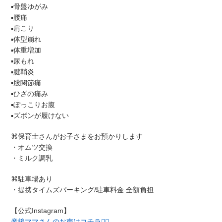
▪︎骨盤ゆがみ
▪︎腰痛
▪︎肩こり
▪︎体型崩れ
▪︎体重増加
▪︎尿もれ
▪︎腱鞘炎
▪︎股関節痛
▪︎ひざの痛み
▪︎ぽっこりお腹
▪︎ズボンが履けない
⌘保育士さんがお子さまをお預かりします
・オムツ交換
・ミルク調乳
⌘駐車場あり
・提携タイムズパーキング/駐車料金 全額負担
【公式Instagram】
産後ママさんのお声はコチラ💁‍♀️