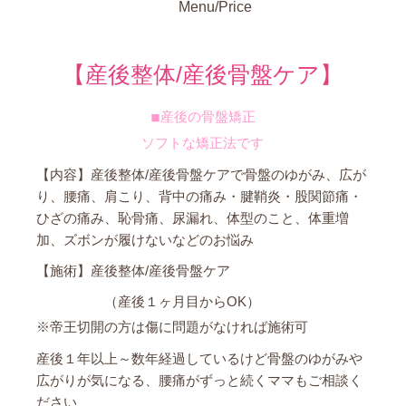
Menu/Price
【産後整体/産後骨盤ケア】
◾︎産後の骨盤矯正
ソフトな矯正法です
【内容】産後整体/産後骨盤ケアで骨盤のゆがみ、広が
り、腰痛、肩こり、背中の痛み・腱鞘炎・股関節痛・
ひざの痛み、恥骨痛、尿漏れ、体型のこと、体重増
加、ズボンが履けないなどのお悩み
【施術】産後整体/産後骨盤ケア
（産後１ヶ月目からOK）
※帝王切開の方は傷に問題がなければ施術可
産後１年以上～数年経過しているけど骨盤のゆがみや
広がりが気になる、腰痛がずっと続くママもご相談く
ださい