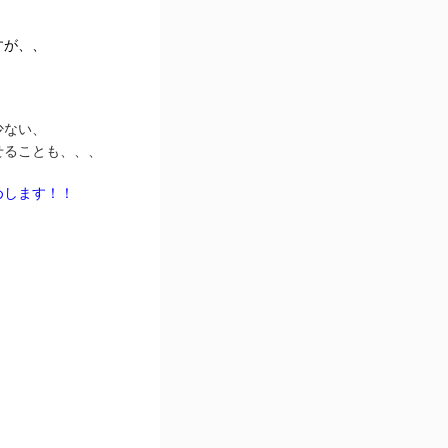
すが、、
少ない、
せることも、、、
めします！！