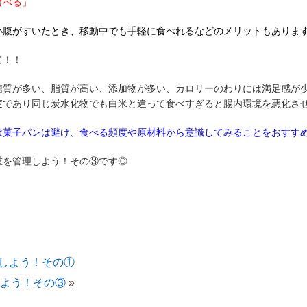
食べる」
小腹がすいたとき、移動中でも手軽に食べれるなどのメリットもありま
て！！
糖質が多い、脂質が高い、添加物が多い、カロリーのわりには満足感が
麦であり同じ炭水化物でも白米と違って食べすぎると腸内環境を悪化さ
は菓子パンは避け、食べる頻度や原材料から意識してみることをおすす
重を管理しよう！その③です◎
しよう！その①
よう！その③
»