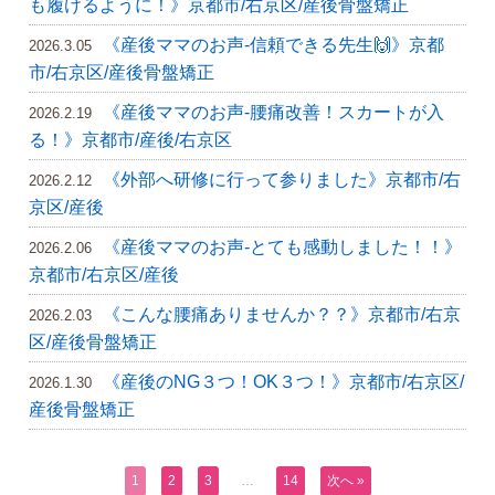
も履けるように！》京都市/右京区/産後骨盤矯正
《産後ママのお声-信頼できる先生🙌》京都
2026.3.05
市/右京区/産後骨盤矯正
《産後ママのお声-腰痛改善！スカートが入
2026.2.19
る！》京都市/産後/右京区
《外部へ研修に行って参りました》京都市/右
2026.2.12
京区/産後
《産後ママのお声-とても感動しました！！》
2026.2.06
京都市/右京区/産後
《こんな腰痛ありませんか？？》京都市/右京
2026.2.03
区/産後骨盤矯正
《産後のNG３つ！OK３つ！》京都市/右京区/
2026.1.30
産後骨盤矯正
1
2
3
…
14
次へ »