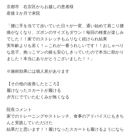
京都市 右京区からお越しの患者様
産後３か月で来院
「腰に手を当てて歩いていた日々が一変、通い始めて肩こり腰
痛がなくなり、ズボンのサイズもダウン！毎回の検査が楽しみ
でした！！家でのストレッチもムリなく続けられ結果
実年齢よりも若く！←これが一番うれしいです！！おしゃべり
な息子、抱っこマンの娘も安心しきっていたので本当に助かり
ました！本当にありがとうございました！！」
※施術効果には個人差があります
【その他の改善したところ】
履けなったスカートが履ける
夕方にでていたむくみが無くなる
院長コメント
家でのトレーニングやストレッチ、食事のアドバイスにもきち
んと実践していただけた
結果だと思います！！履けなったスカートも履けるようになら