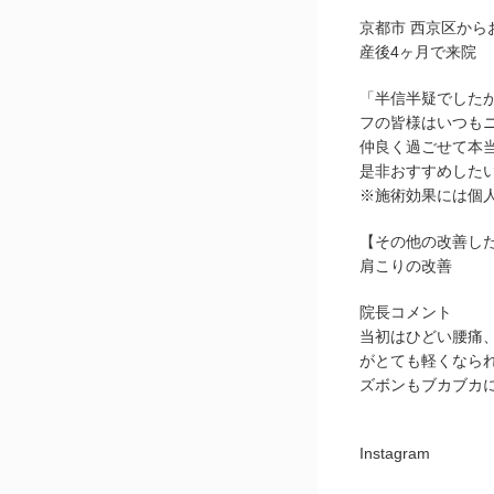
京都市 西京区から
産後4ヶ月で来院
「半信半疑でした
フの皆様はいつも
仲良く過ごせて本
是非おすすめした
※施術効果には個
【その他の改善し
肩こりの改善
院長コメント
当初はひどい腰痛
がとても軽くなら
ズボンもブカブカに
Instagram