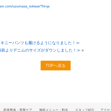
gram.com/uzumasa_tokiwa/?hl=ja
スキニーパンツも履けるようになりました！≫
娠前よりデニムのサイズがダウンしました！≫
»
TOPへ戻る
産後整体・骨盤ケア
施術メニュー・料金
スタッフ紹介
アクセ