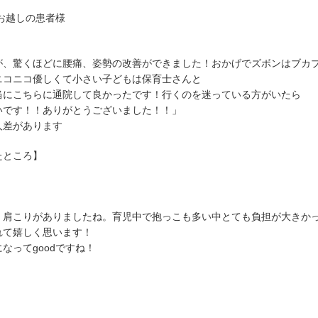
お越しの患者様
が、驚くほどに腰痛、姿勢の改善ができました！おかげでズボンはブカ
ニコニコ優しくて小さい子どもは保育士さんと
当にこちらに通院して良かったです！行くのを迷っている方がいたら
いです！！ありがとうございました！！」
人差があります
たところ】
、肩こりがありましたね。育児中で抱っこも多い中とても負担が大きか
れて嬉しく思います！
なってgoodですね！