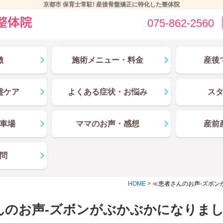
京都市 保育士常駐! 産後骨盤矯正に特化した整体院
075-862-2560
徴
施術メニュー・料金
産後
盤ケア
よくある症状・お悩み
ス
車場
ママのお声・感想
産前
問
HOME
>
≪患者さんのお声-ズボン
んのお声-ズボンがぶかぶかになりま