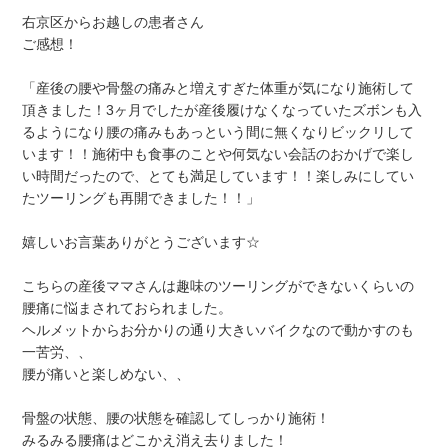
右京区からお越しの患者さん
ご感想！
「産後の腰や骨盤の痛みと増えすぎた体重が気になり施術して
頂きました！3ヶ月でしたが産後履けなくなっていたズボンも入
るようになり腰の痛みもあっという間に無くなりビックリして
います！！施術中も食事のことや何気ない会話のおかげで楽し
い時間だったので、とても満足しています！！楽しみにしてい
たツーリングも再開できました！！」
嬉しいお言葉ありがとうございます☆
こちらの産後ママさんは趣味のツーリングができないくらいの
腰痛に悩まされておられました。
ヘルメットからお分かりの通り大きいバイクなので動かすのも
一苦労、、
腰が痛いと楽しめない、、
骨盤の状態、腰の状態を確認してしっかり施術！
みるみる腰痛はどこかえ消え去りました！