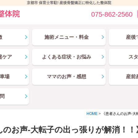
京都市 保育士常駐! 産後骨盤矯正に特化した整体院
075-862-2560
徴
施術メニュー・料金
産後
盤ケア
よくある症状・お悩み
ス
車場
ママのお声・感想
産前
問
HOME
>
《患者さんのお声-大
んのお声-大転子の出っ張りが解消！！