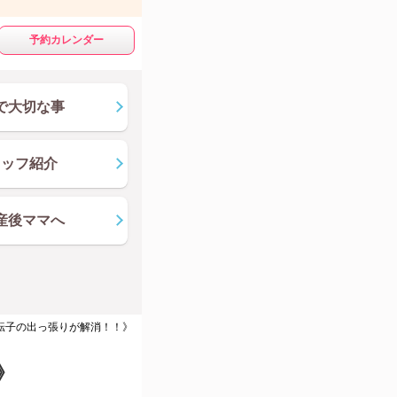
予約カレンダー
で大切な事
タッフ紹介
産後ママへ
転子の出っ張りが解消！！》
》