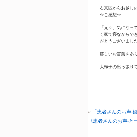
右京区からお越し
☆ご感想☆
「元々、気になっ
く家で寝ながらで
がとうございまし
嬉しいお言葉をあ
大転子の出っ張り
«
「患者さんのお声-
《患者さんのお声-と