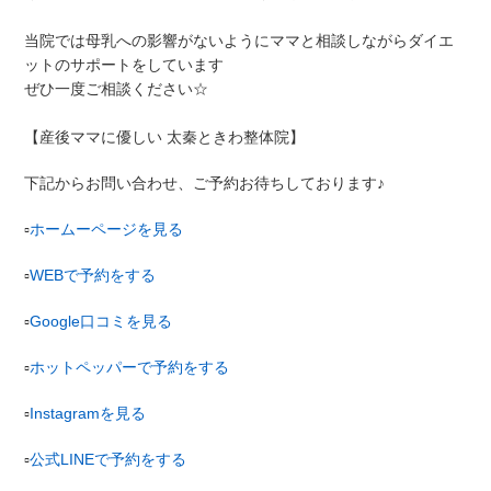
当院では母乳への影響がないようにママと相談しながらダイエ
ットのサポートをしています
ぜひ一度ご相談ください☆
【産後ママに優しい
太秦ときわ整体院】
下記からお問い合わせ、ご予約お待ちしております♪
▫︎
ホームーページを見る
▫︎
WEB
で予約をする
▫︎
Google
口コミを見る
▫︎
ホットペッパーで予約をする
▫︎
Instagram
を見る
▫︎
公式
LINE
で予約をする