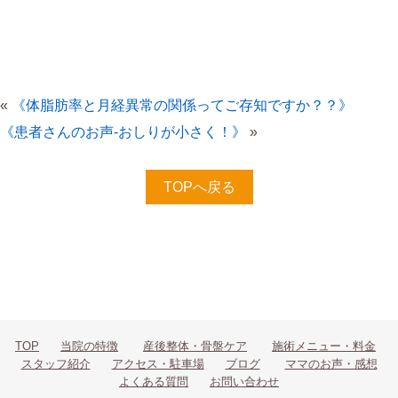
«
《体脂肪率と月経異常の関係ってご存知ですか？？》
《患者さんのお声-おしりが小さく！》
»
TOPへ戻る
TOP
当院の特徴
産後整体・骨盤ケア
施術メニュー・料金
スタッフ紹介
アクセス・駐車場
ブログ
ママのお声・感想
よくある質問
お問い合わせ