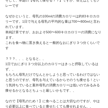
そして、本題の【母乳で痩せる？？】ですが、答えはとてもグ
レーです
なぜかというと、母乳の100mlの消費カロリーは約83キロカロ
リーです。1日で与える母乳の平均的な量は700〜800mlと言わ
れています。
単純計算ですが、おおよそ500〜600キロカロリーの消費になり
ます、
これを食べ物に置き換えると一般的なおにぎり３つ分くらいで
す
？？？、、、となると、、
1日でおにぎり３つ分以上のカロリーはきっと摂取しているは
ず、、
もちろん母乳だけでなんとかしようと思っているわけではない
と思うのですが、母乳を与えているからそのうち痩せる！とい
う気持ちでいると案外母乳の消費カロリーは低いのでみるみる
痩せるかとなるとちょっと厳しいかもです、、
なので【母乳のため！】に食べることは大切なのですが、やは
り必要以上に食べていると痩せたくても痩せれません、、