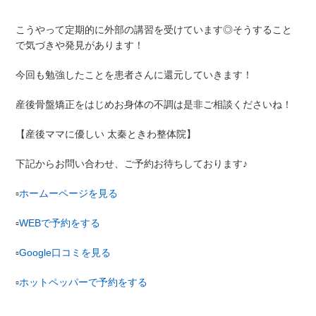
こうやって定期的に外部の講習を受けています◎そうすること
で気づきや発見があります！
今回も勉強したことを患者さんに還元していきます
！
産後骨盤矯正をはじめお身体の不調は是非ご相談くださいね
！
【産後ママに優しい
太秦ときわ整体院】
下記からお問い合わせ、ご予約お待ちしております♪
▫︎
ホームーページを見る
▫︎
WEB
で予約をする
▫︎
Google
口コミを見る
▫︎
ホットペッパーで予約をする