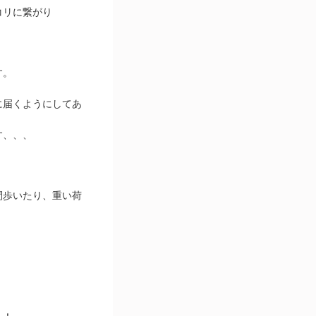
コリに繋がり
す。
に届くようにしてあ
す、、、
間歩いたり、重い荷