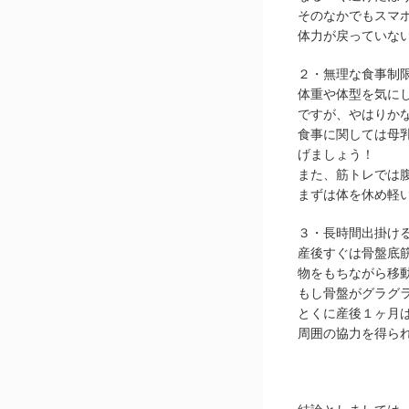
そのなかでもスマ
体力が戻っていな
２・無理な食事制
体重や体型を気に
ですが、やはりか
食事に関しては母
げましょう！
また、筋トレでは
まずは体を休め軽
３・長時間出掛け
産後すぐは骨盤底
物をもちながら移
もし骨盤がグラグ
とくに産後１ヶ月
周囲の協力を得ら