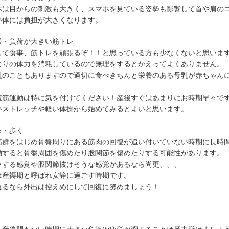
ホは目からの刺激も大きく、スマホを見ている姿勢も影響して首や肩の
い体には負担が大きくなります。
限・負荷が大きい筋トレ
して食事、筋トレを頑張るぞ！！と思っている方も少なくないと思いま
なりの体力を消耗しているので無理をするとかえってよくありません。
乳のこともありますので適切に食べきちんと栄養のある母乳が赤ちゃん
腹筋運動は特に気を付けてください！産後すぐはあまりにお時期早々で
いストレッチや軽い体操から始めてみるとよいと思います。
る・歩く
筋群をはじめ骨盤周りにある筋肉の回復が追い付いていない時期に長時
動すると骨盤周囲を傷めたり股関節を傷めたりする可能性があります。
ラする感覚や股関節抜けそうな感覚があるなら尚更、、、
は産褥期と呼ばれ安静に過ごす時期です。
れるなら外出は控えめにして回復に努めましょう！