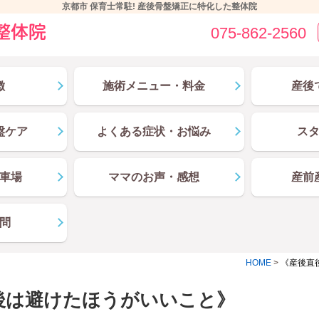
京都市 保育士常駐! 産後骨盤矯正に特化した整体院
075-862-2560
徴
施術メニュー・料金
産後
盤ケア
よくある症状・お悩み
ス
車場
ママのお声・感想
産前
問
HOME
>
《産後直
後は避けたほうがいいこと》