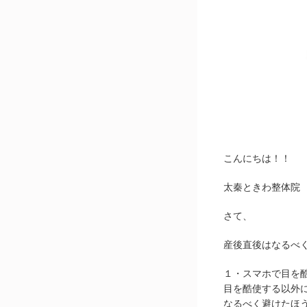
こんにちは！！
太秦ときわ整体院
さて、
産後直後はなるべ
１・スマホで目を
目を酷使する以外
なるべく避けたほ