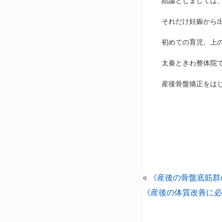
結論としましては
それだけ妊娠から
初めての育児、上
太秦ときわ整体院
産後骨盤矯正をは
«
《産後の骨盤底筋群
《産後の体質改善に必