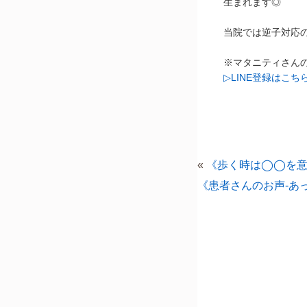
生まれます◎
当院では逆子対応
※マタニティさんの
▷LINE登録はこち
«
《歩く時は◯◯を意
《患者さんのお声-あ