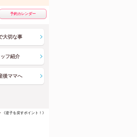
予約カレンダー
で大切な事
タッフ紹介
産後ママへ
>
《逆子を戻すポイント！》