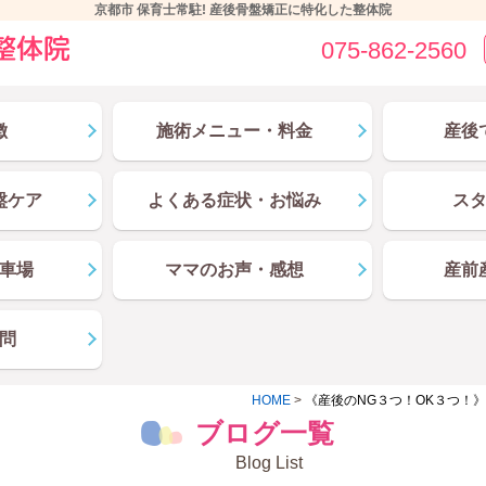
京都市 保育士常駐! 産後骨盤矯正に特化した整体院
075-862-2560
徴
施術メニュー・料金
産後
盤ケア
よくある症状・お悩み
ス
車場
ママのお声・感想
産前
問
HOME
>
《産後のNG３つ！OK３つ！》
ブログ一覧
Blog List