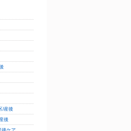
後
/産後
産後
産後ケア