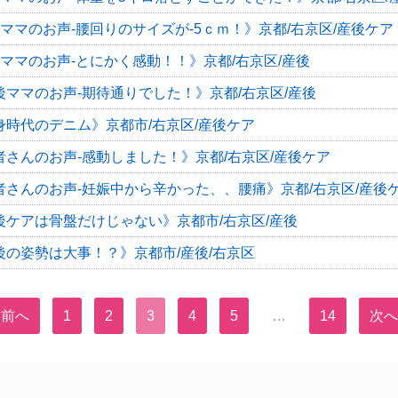
ママのお声-腰回りのサイズが-5ｃｍ！》京都/右京区/産後ケア
ママのお声-とにかく感動！！》京都/右京区/産後
後ママのお声-期待通りでした！》京都/右京区/産後
身時代のデニム》京都市/右京区/産後ケア
者さんのお声-感動しました！》京都/右京区/産後ケア
者さんのお声-妊娠中から辛かった、、腰痛》京都/右京区/産後
後ケアは骨盤だけじゃない》京都市/右京区/産後
後の姿勢は大事！？》京都市/産後/右京区
 前へ
1
2
3
4
5
…
14
次へ