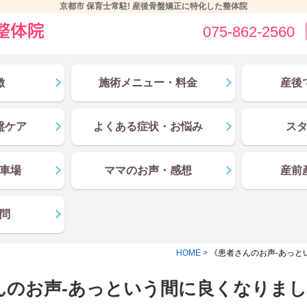
京都市 保育士常駐! 産後骨盤矯正に特化した整体院
075-862-2560
徴
施術メニュー・料金
産後
盤ケア
よくある症状・お悩み
ス
車場
ママのお声・感想
産前
問
HOME
>
《患者さんのお声-あっと
んのお声-あっという間に良くなりま